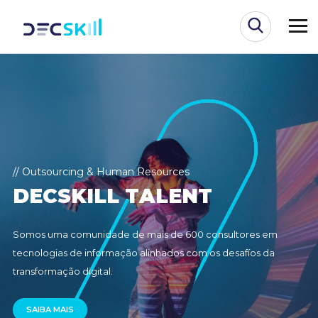
// Outsourcing & Human Resources
D
E
C
S
K
I
L
L
T
A
L
E
N
T
Somos uma comunidade de mais de 600 consultores em
tecnologias de informação alinhados com os desafíos da
transformação digital.
SAIBA MAIS