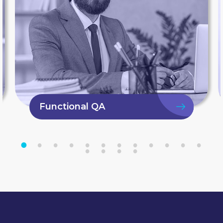
Data Engineer
1
2
3
4
5
6
7
8
9
1
1
1
1
1
1
1
0
1
2
3
4
5
6