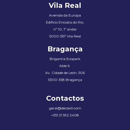
Vila Real
Avenida da Europa
Edifício Encosta do Rio,
nº 10, 1º andar
5000-557 Vila Real
Bragança
Brigantia Ecopark
Able It
Av. Cidade de León, 506
5300-358 Bragança
Contactos
geral@decskill.com
+351 21 592 2408