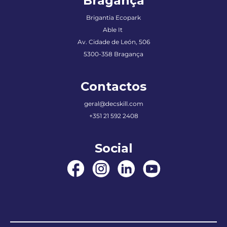
Bragança
Brigantia Ecopark
Able It
Av. Cidade de León, 506
5300-358 Bragança
Contactos
geral@decskill.com
+351 21 592 2408
Social